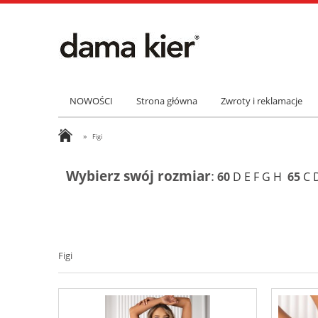
NOWOŚCI
Strona główna
Zwroty i reklamacje
»
Figi
Wybierz swój rozmiar
:
60
D
E
F
G
H
65
C
Figi