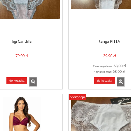
figi Candilla
tanga RITTA
79,00 zł
39,90 zł
68,00 zł
Cena regularna:
68,00 zł
Najniższa cena:
do koszyka
do koszyka
promocja