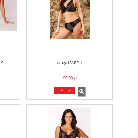
NY
tanga ISABELL
99,00 zł
do koszyka