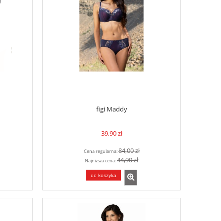
figi Maddy
39,90 zł
84,00 zł
Cena regularna:
44,90 zł
Najniższa cena:
do koszyka