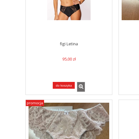
figi Letina
95,00 zł
do koszyka
promocja