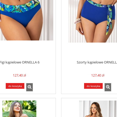
Figi kąpielowe ORNELLA 6
Szorty kąpielowe ORNELL
127,40 zł
127,40 zł
do koszyka
do koszyka