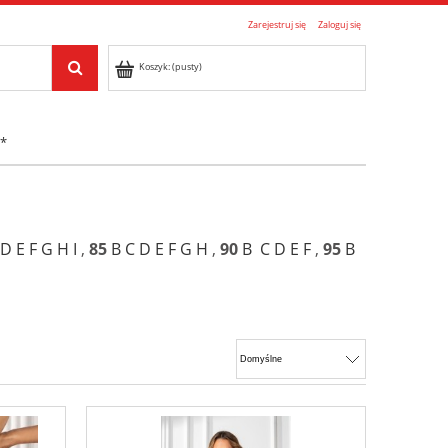
Zarejestruj się
Zaloguj się
Koszyk:
(pusty)
 *
D
E
F
G
H
I
,
85
B
C
D
E
F
G
H
,
90
B
C
D
E
F
,
95
B