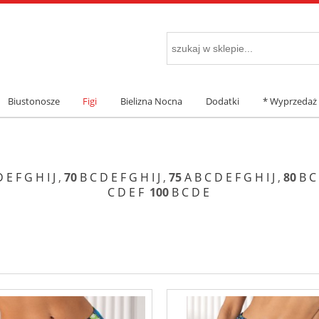
Biustonosze
Figi
Bielizna Nocna
Dodatki
* Wyprzedaż
D
E
F
G
H
I
J
,
70
B
C
D
E
F
G
H
I
J
,
75
A
B
C
D
E
F
G
H
I
J
,
80
B
C
C
D
E
F
100
B
C
D
E