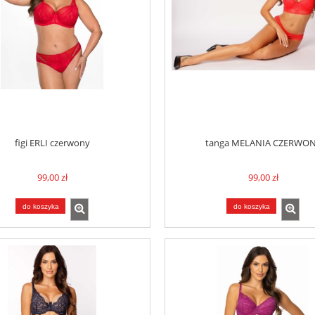
figi ERLI czerwony
tanga MELANIA CZERWO
99,00 zł
99,00 zł
do koszyka
do koszyka