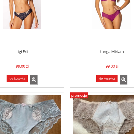
figi Erli
tanga Miriam
99,00 zł
99,00 zł
do koszyka
do koszyka
promocja