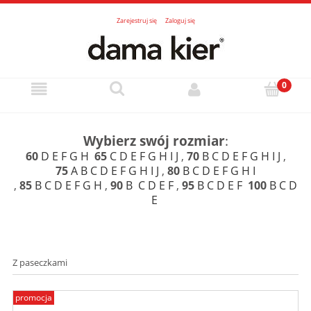
Zarejestruj się
Zaloguj się
Wybierz swój rozmiar
:
60
D
E
F
G
H
65
C
D
E
F
G
H
I
J
,
70
B
C
D
E
F
G
H
I
J
,
75
A
B
C
D
E
F
G
H
I
J
,
80
B
C
D
E
F
G
H
I
,
85
B
C
D
E
F
G
H
,
90
B
C
D
E
F
,
95
B
C
D
E
F
100
B
C
D
E
Z paseczkami
promocja