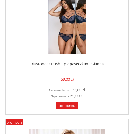
Biustonosz Push-up z paseczkami Gianna
59,00 zł
132,00 zł
Cena regularna:
69,00 zł
Najniższa cena:
do koszyka
promocja