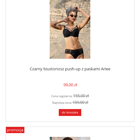
Czarny biustonosz push-up z paskami Ariee
99,00 zł
155,00 zł
Cena regularna:
109,00 zł
Najniższa cena:
do koszyka
promocja