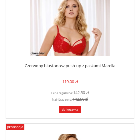
Czerwony biustonosz push-up z paskami Marella
119,00 zł
142,50 zł
Cena regularna:
142,50 zł
Najniższa cena:
do koszyka
promocja