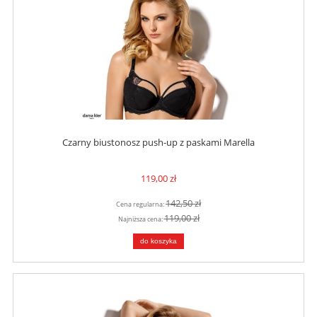
Czarny biustonosz push-up z paskami Marella
119,00 zł
142,50 zł
Cena regularna:
119,00 zł
Najniższa cena:
do koszyka