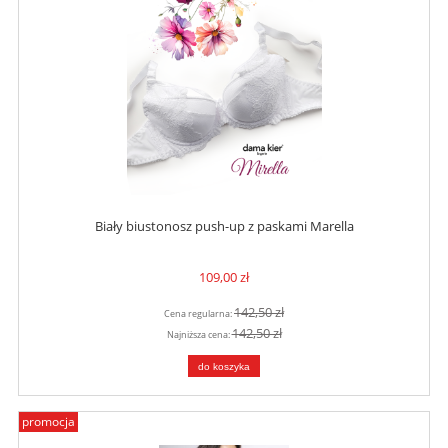
Biały biustonosz push-up z paskami Marella
109,00 zł
142,50 zł
Cena regularna:
142,50 zł
Najniższa cena:
do koszyka
promocja