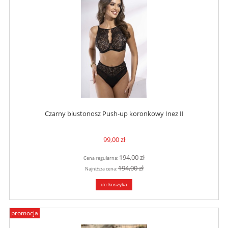
Czarny biustonosz Push-up koronkowy Inez II
99,00 zł
194,00 zł
Cena regularna:
194,00 zł
Najniższa cena:
do koszyka
promocja