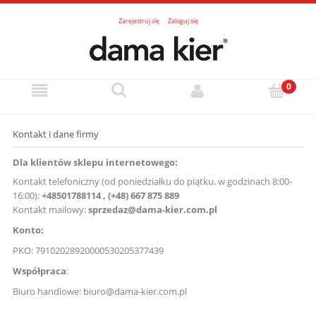
Zarejestruj się
Zaloguj się
Kontakt i dane firmy
Dla klientów sklepu internetowego:
Kontakt telefoniczny (od poniedziałku do piątku, w godzinach 8:00-
16:00):
+48501788114 , (+48) 667 875 889
Kontakt mailowy:
sprzedaz@dama-kier.com.pl
Konto:
PKO: 79102028920000530205377439
Współpraca
:
Biuro handlowe:
biuro@dama-kier.com.pl