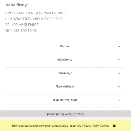
Dane firmy:
PPH DAMA KIER - JUSTYNA GÓRALIK
ul. KAZIMIERZA WIELKIEGO 230 C
32 -400 MYŚLENICE
NIP: 681 100 15 68
Pomoc
Moje konto
Informacje
Najważniejsze
Wybierz Twój Styl!
pokaż pełną wersję strony
Sklep internetowy Shoper.pl
Strona korzysta z cookies w celu realizacji usług i zgodnie z
Polityką Plików Cookies