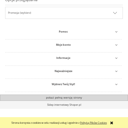
Promocja: (wybierz)
Pomoc
Moje konto
Informacje
Najważniejsze
Wybierz Twój Styl!
pokaż pełną wersję strony
Sklep internetowy Shoper.pl
Strona korzysta z cookies w celu realizacji usług i zgodnie z
Polityką Plików Cookies