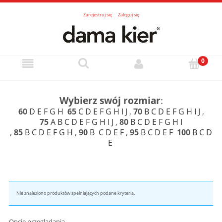
Zarejestruj się
Zaloguj się
Wybierz swój rozmiar
:
60
D
E
F
G
H
65
C
D
E
F
G
H
I
J
,
70
B
C
D
E
F
G
H
I
J
,
75
A
B
C
D
E
F
G
H
I
J
,
80
B
C
D
E
F
G
H
I
,
85
B
C
D
E
F
G
H
,
90
B
C
D
E
F
,
95
B
C
D
E
F
100
B
C
D
E
Nie znaleziono produktów spełniających podane kryteria.
Opcje przeglądania