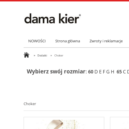
NOWOŚCI
Strona główna
Zwroty i reklamacje
»
»
Dodatki
Choker
Wybierz swój rozmiar
:
60
D
E
F
G
H
65
C
Choker