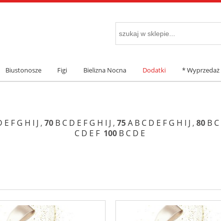
Biustonosze
Figi
Bielizna Nocna
Dodatki
* Wyprzedaż
D
E
F
G
H
I
J
,
70
B
C
D
E
F
G
H
I
J
,
75
A
B
C
D
E
F
G
H
I
J
,
80
B
C
C
D
E
F
100
B
C
D
E